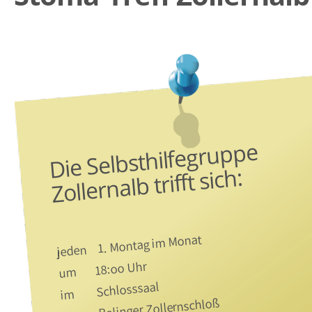
Die Selbsthilfegruppe
Zollernalb trifft sich:
jeden 1. Montag im Monat
um 18:oo Uhr
im Schlosssaal
im Balinger Zollernschloß