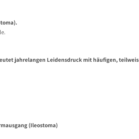
stoma).
le.
utet jahrelangen Leidensdruck mit häufigen, teilwei
armausgang (Ileostoma)