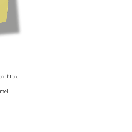
richten.
mmel.